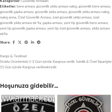
Kategoriler:
Güvenlik Armaları
Etiketler:
bere arması
,
gücenlik yıldız arması nakış
,
güvenlik bere arması
,
güvenlik şapka arması
,
güvenlik yıldız arması
,
güvenlik yıldız arması nakış
,
nakış arma
,
Özel Güvenlik Arması
,
özel güvenlik yıldız arması
,
özel
güvenlik yıldız arması ek 9a
,
şapka arması
,
yeni tip güvenlik bere arması
,
yeni tip güvenlik şapka arması
,
yeni tip özel güvenlik arması
,
yıldız arması
ek9a
Share:
Kargo & Teslimat
Stoklu Ürünlerimiz 1-3 Gün içinde Kargoya verilir. İsimlik & Özel Siparişler
15 Gün içinde Kargoya verilmektedir.
Hoşunuza gidebilir…