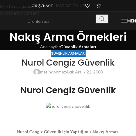
KARGO TAKİP
GIRIŞ / KAYIT
Skip to navigation
Skip to main content
ME
Nakış Arma Örnekleri
Ana sayfa
/
Güvenlik Armaları
GÜVENLIK ARMALARI
Nurol Cengiz Güvenlik
metindonmez
Açık Aralık 22, 2008
Nurol Cengiz Güvenlik
Nurol Cengiz Güvenlik için Yaptığımız Nakış Arması