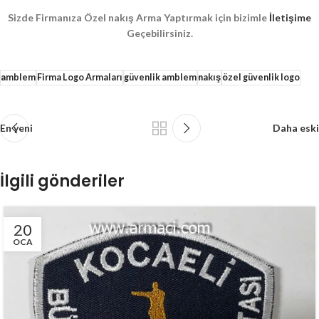
Sizde Firmanıza Özel nakış Arma Yaptırmak için bizimle
İletişime
Geçebilirsiniz.
amblem
Firma Logo Armaları
güvenlik amblem
nakış
özel güvenlik logo
En yeni
Daha eski
İlgili gönderiler
20
OCA