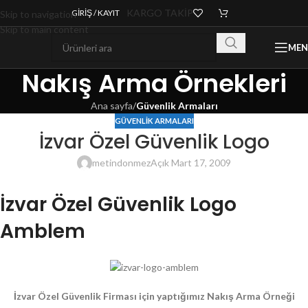
KARGO TAKİP
GIRIŞ / KAYIT
Skip to navigation
Skip to main content
ME
Nakış Arma Örnekleri
Ana sayfa
/
Güvenlik Armaları
GÜVENLIK ARMALARI
İzvar Özel Güvenlik Logo
metindonmez
Açık Mart 17, 2009
İzvar Özel Güvenlik Logo
Amblem
İzvar Özel Güvenlik Firması için yaptığımız Nakış Arma Örneği