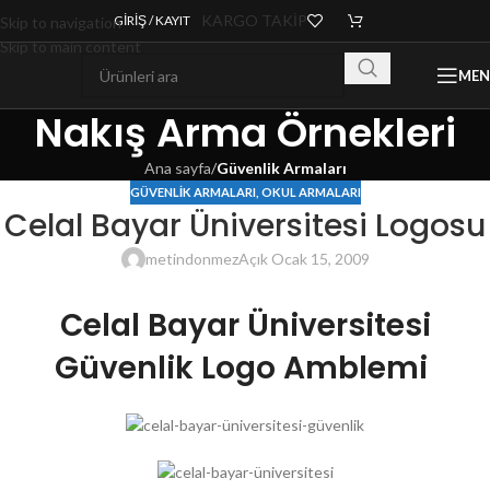
KARGO TAKİP
GIRIŞ / KAYIT
Skip to navigation
Skip to main content
ME
Nakış Arma Örnekleri
Ana sayfa
/
Güvenlik Armaları
GÜVENLIK ARMALARI
,
OKUL ARMALARI
Celal Bayar Üniversitesi Logosu
metindonmez
Açık Ocak 15, 2009
Celal Bayar Üniversitesi
Güvenlik Logo Amblemi