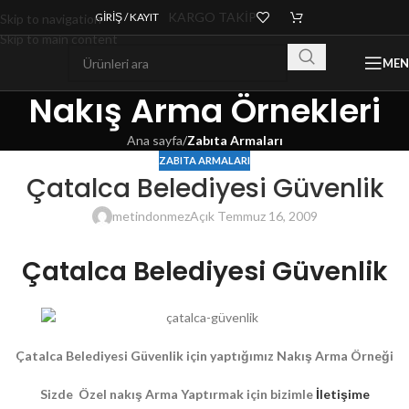
KARGO TAKİP
GIRIŞ / KAYIT
Skip to navigation
Skip to main content
ME
Nakış Arma Örnekleri
Ana sayfa
/
Zabıta Armaları
ZABITA ARMALARI
Çatalca Belediyesi Güvenlik
metindonmez
Açık Temmuz 16, 2009
Çatalca Belediyesi Güvenlik
Çatalca Belediyesi Güvenlik
için yaptığımız Nakış Arma Örneği
Sizde Özel nakış Arma Yaptırmak için bizimle
İletişime