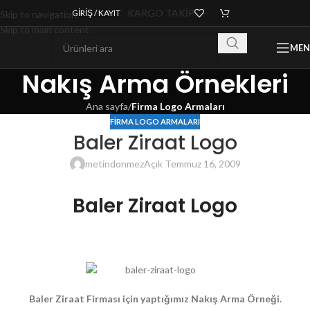
KARGO TAKİP
GIRIŞ / KAYIT
Skip to navigation
Skip to main content
ME
Nakış Arma Örnekleri
Ana sayfa
/
Firma Logo Armaları
FIRMA LOGO ARMALARI
Baler Ziraat Logo
metindonmez
Açık Temmuz 16, 2009
Baler Ziraat Logo
Baler Ziraat
Firması
için yaptığımız Nakış Arma Örneği.