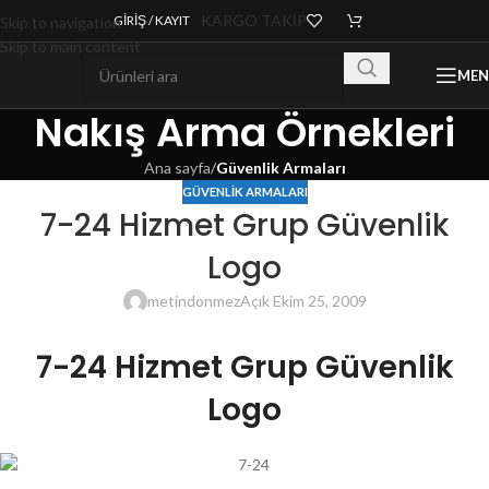
KARGO TAKİP
GIRIŞ / KAYIT
Skip to navigation
Skip to main content
ME
Nakış Arma Örnekleri
Ana sayfa
/
Güvenlik Armaları
GÜVENLIK ARMALARI
7-24 Hizmet Grup Güvenlik
Logo
metindonmez
Açık Ekim 25, 2009
7-24 Hizmet Grup Güvenlik
Logo