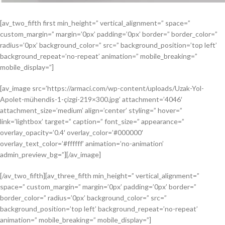
[av_two_fifth first min_height=” vertical_alignment=” space=”
custom_margin=” margin=’0px’ padding=’0px’ border=” border_color=”
radius=’0px’ background_color=” src=” background_position=’top left’
background_repeat=’no-repeat’ animation=” mobile_breaking=”
mobile_display=”]
[av_image src=’https://armaci.com/wp-content/uploads/Uzak-Yol-
Apolet-mühendis-1-çizgi-219×300.jpg’ attachment=’4046′
attachment_size=’medium’ align=’center’ styling=” hover=”
link=’lightbox’ target=” caption=” font_size=” appearance=”
overlay_opacity=’0.4′ overlay_color=’#000000′
overlay_text_color=’#ffffff’ animation=’no-animation’
admin_preview_bg=”][/av_image]
[/av_two_fifth][av_three_fifth min_height=” vertical_alignment=”
space=” custom_margin=” margin=’0px’ padding=’0px’ border=”
border_color=” radius=’0px’ background_color=” src=”
background_position=’top left’ background_repeat=’no-repeat’
animation=” mobile_breaking=” mobile_display=”]