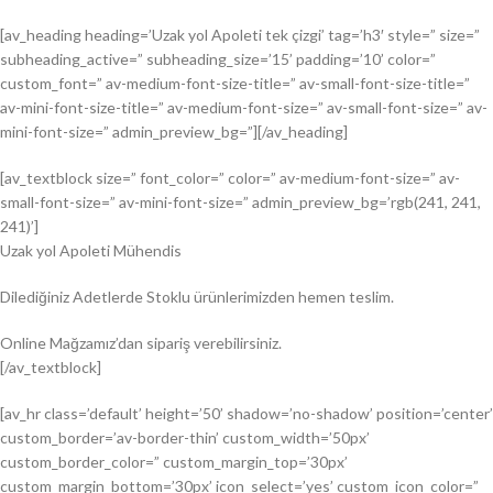
[av_heading heading=’Uzak yol Apoleti tek çizgi’ tag=’h3′ style=” size=”
subheading_active=” subheading_size=’15’ padding=’10’ color=”
custom_font=” av-medium-font-size-title=” av-small-font-size-title=”
av-mini-font-size-title=” av-medium-font-size=” av-small-font-size=” av-
mini-font-size=” admin_preview_bg=”][/av_heading]
[av_textblock size=” font_color=” color=” av-medium-font-size=” av-
small-font-size=” av-mini-font-size=” admin_preview_bg=’rgb(241, 241,
241)’]
Uzak yol Apoleti Mühendis
Dilediğiniz Adetlerde Stoklu ürünlerimizden hemen teslim.
Online Mağzamız’dan sipariş verebilirsiniz.
[/av_textblock]
[av_hr class=’default’ height=’50’ shadow=’no-shadow’ position=’center’
custom_border=’av-border-thin’ custom_width=’50px’
custom_border_color=” custom_margin_top=’30px’
custom_margin_bottom=’30px’ icon_select=’yes’ custom_icon_color=”