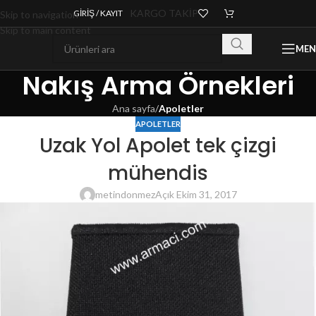
KARGO TAKİP
GIRIŞ / KAYIT
Skip to navigation
Skip to main content
ME
Nakış Arma Örnekleri
Ana sayfa
/
Apoletler
APOLETLER
Uzak Yol Apolet tek çizgi
mühendis
metindonmez
Açık Ekim 31, 2017