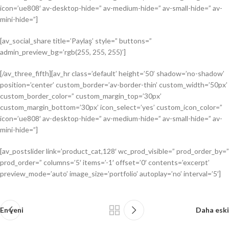
icon=’ue808′ av-desktop-hide=” av-medium-hide=” av-small-hide=” av-
mini-hide=”]
[av_social_share title=’Paylaş’ style=” buttons=”
admin_preview_bg=’rgb(255, 255, 255)’]
[/av_three_fifth][av_hr class=’default’ height=’50’ shadow=’no-shadow’
position=’center’ custom_border=’av-border-thin’ custom_width=’50px’
custom_border_color=” custom_margin_top=’30px’
custom_margin_bottom=’30px’ icon_select=’yes’ custom_icon_color=”
icon=’ue808′ av-desktop-hide=” av-medium-hide=” av-small-hide=” av-
mini-hide=”]
[av_postslider link=’product_cat,128′ wc_prod_visible=” prod_order_by=”
prod_order=” columns=’5′ items=’-1′ offset=’0′ contents=’excerpt’
preview_mode=’auto’ image_size=’portfolio’ autoplay=’no’ interval=’5′]
En yeni
Daha eski