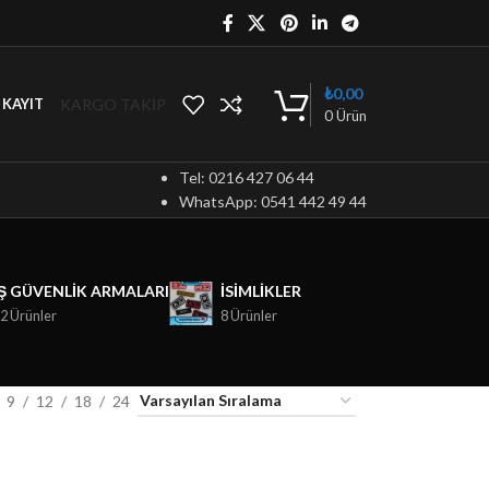
₺
0,00
KARGO TAKİP
/ KAYIT
0
Ürün
Tel: 0216 427 06 44
WhatsApp: 0541 442 49 44
İŞ GÜVENLIK ARMALARI
ISIMLIKLER
2 Ürünler
8 Ürünler
9
12
18
24