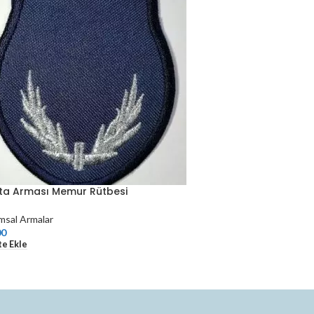
ta Arması Memur Rütbesi
msal Armalar
00
e Ekle