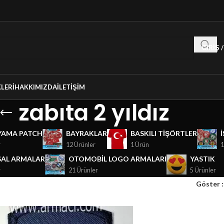
GIRIŞ 
LERI
HAKKIMIZDA
İLETIŞIM
zabıta 2 yıldız
YAMA PATCH
BAYRAKLAR
BASKILI TIŞÖRTLER
r
12 Ürünler
1 Ürün
1
AL ARMALAR
OTOMOBIL LOGO ARMALARI
YASTIK
r
21 Ürünler
5 Ürünler
Göster