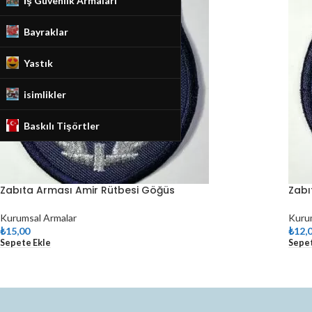
İş Güvenlik Armaları
Bayraklar
Yastık
isimlikler
Baskılı Tişörtler
Zabıta Arması Amir Rütbesi Göğüs
Zabı
Kurumsal Armalar
Kuru
₺
15,00
₺
12,
Sepete Ekle
Sepet