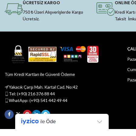
ÜCRETSİZ KARGO
ONLINE Ö
750 ₺ Üzeri Alışverişlerde Kargo
Kredi Kartı
Ücretsiz.
Taksit İmk
ÇAL
Paza
Cuma
Tüm Kredi Kartları ile Güvenli Ödeme
Paza
Yakacık Çarşı Mah. Kartal Cad. No:42
Tel: (+90) 216 376 88 44
WhatApp: (+90) 541 442 49 44