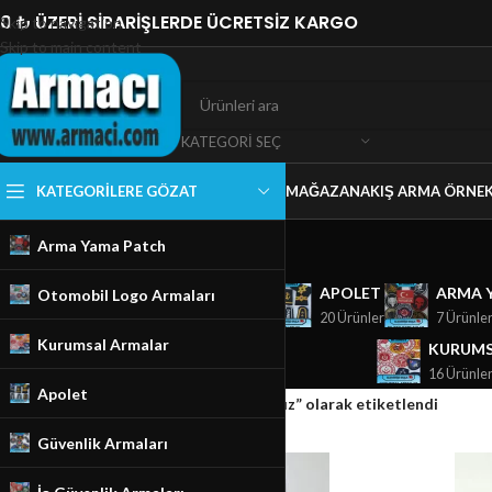
0 ₺ ÜZERİ SİPARİŞLERDE ÜCRETSİZ KARGO
Skip to navigation
Skip to main content
KATEGORI SEÇ
KATEGORILERE GÖZAT
MAĞAZA
NAKIŞ ARMA ÖRNEK
Arma Yama Patch
GÜVENLIK ARMALARI
APOLET
ARMA 
Otomobil Logo Armaları
18 Ürünler
20 Ürünler
7 Ürünle
Kurumsal Armalar
KURUMS
16 Ürünle
Apolet
Ana Sayfa
/
Mağaza
/
Ürünler “zabıta 2 yıldız” olarak etiketlendi
Güvenlik Armaları