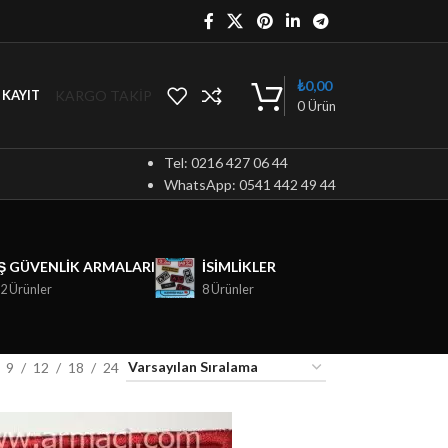
₺
0,00
KARGO TAKİP
/ KAYIT
0
Ürün
Tel: 0216 427 06 44
WhatsApp: 0541 442 49 44
İŞ GÜVENLIK ARMALARI
ISIMLIKLER
2 Ürünler
8 Ürünler
9
12
18
24