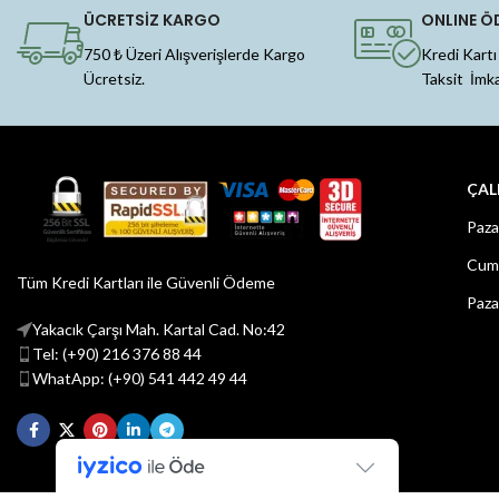
ÜCRETSİZ KARGO
ONLINE Ö
750 ₺ Üzeri Alışverişlerde Kargo
Kredi Kartı
Ücretsiz.
Taksit İmk
ÇAL
Paza
Cuma
Tüm Kredi Kartları ile Güvenli Ödeme
Paza
Yakacık Çarşı Mah. Kartal Cad. No:42
Tel: (+90) 216 376 88 44
WhatApp: (+90) 541 442 49 44