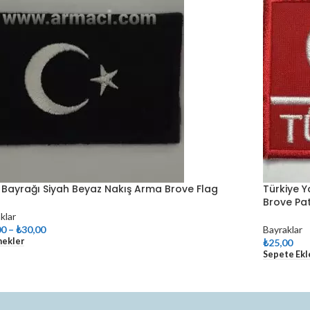
 Bayrağı Siyah Beyaz Nakış Arma Brove Flag
Türkiye Y
Brove Pa
klar
00
–
₺
30,00
Bayraklar
nekler
₺
25,00
Sepete Ekl