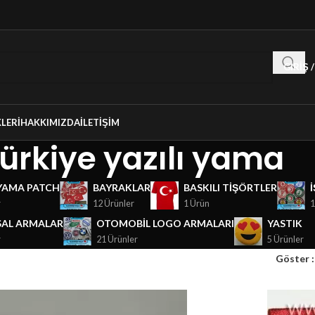
GIRIŞ 
LERI
HAKKIMIZDA
İLETIŞIM
ürkiye yazılı yama
YAMA PATCH
BAYRAKLAR
BASKILI TIŞÖRTLER
r
12 Ürünler
1 Ürün
1
AL ARMALAR
OTOMOBIL LOGO ARMALARI
YASTIK
r
21 Ürünler
5 Ürünler
Göster