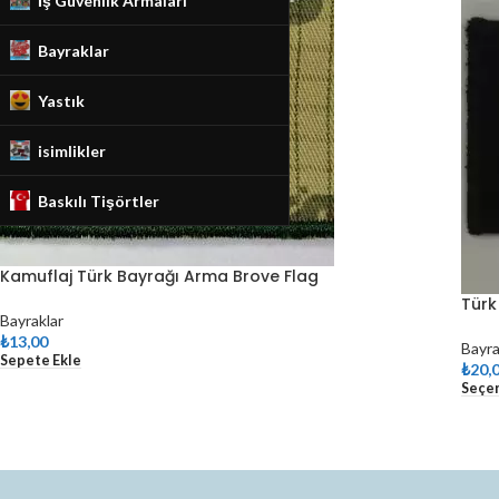
İş Güvenlik Armaları
Bayraklar
Yastık
isimlikler
Baskılı Tişörtler
Kamuflaj Türk Bayrağı Arma Brove Flag
Türk
Bayraklar
₺
13,00
Bayra
Sepete Ekle
₺
20,
Seçe