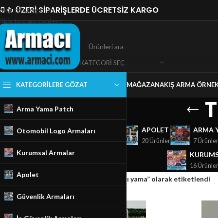
0 ₺ ÜZERİ SİPARİŞLERDE ÜCRETSİZ KARGO
Skip to navigation
Skip to main content
KATEGORI SEÇ
KATEGORILERE GÖZAT
MAĞAZA
NAKIŞ ARMA ÖRNEK
T
Arma Yama Patch
GÜVENLIK ARMALARI
APOLET
ARMA 
Otomobil Logo Armaları
18 Ürünler
20 Ürünler
7 Ürünle
Kurumsal Armalar
KURUMS
16 Ürünle
Apolet
Ana Sayfa
/
Mağaza
/
Ürünler “Türkiye yazılı yama” olarak etiketlendi
Güvenlik Armaları