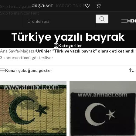
KARGO TAKİP
GIRIŞ / KAYIT
Skip to navigation
Skip to main content
ME
Türkiye yazılı bayrak
Kategoriler
Ana Sayfa
/
Mağaza
/
Ürünler “Türkiye yazılı bayrak” olarak etiketlendi
3 sonucun tümü gösteriliyor
Kenar çubuğunu göster