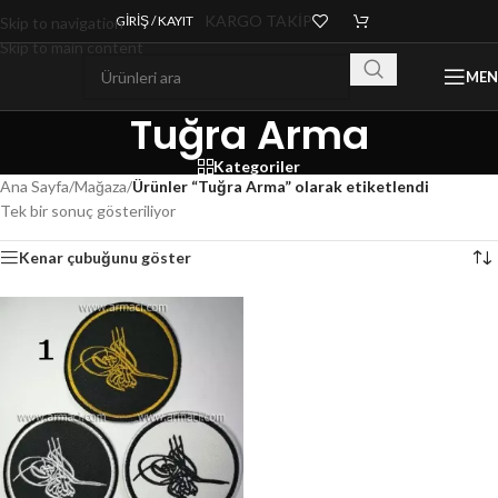
KARGO TAKİP
GIRIŞ / KAYIT
Skip to navigation
Skip to main content
ME
Tuğra Arma
Kategoriler
Ana Sayfa
/
Mağaza
/
Ürünler “Tuğra Arma” olarak etiketlendi
Tek bir sonuç gösteriliyor
Kenar çubuğunu göster