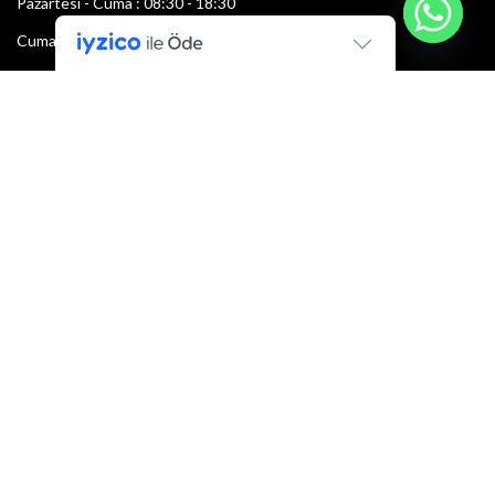
Pazartesi - Cuma : 08:30 - 18:30
Cumartesi : 08:30 - 13:00
Pazar: Kapalı
Bültenimize Şimdi Katılın
İlk bilen sen ol.
Bültene bugün kaydolun
E-mail adresi:
Armacı
2022 Tüm hakları saklıdır.