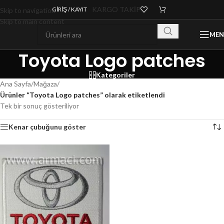
KARGO TAKİP
GIRIŞ / KAYIT
Skip to navigation
Skip to main content
ME
Toyota Logo patches
Kategoriler
Ana Sayfa
/
Mağaza
/
Ürünler “Toyota Logo patches” olarak etiketlendi
Tek bir sonuç gösteriliyor
Kenar çubuğunu göster