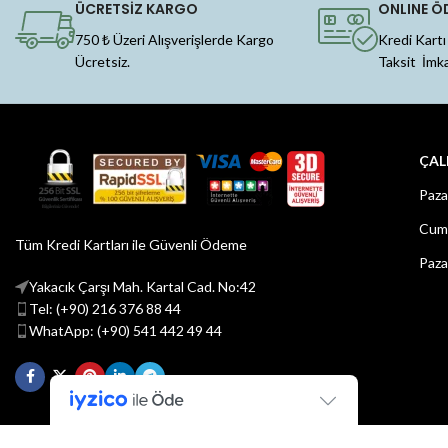
ÜCRETSİZ KARGO
ONLINE Ö
750 ₺ Üzeri Alışverişlerde Kargo
Kredi Kartı
Ücretsiz.
Taksit İmk
ÇAL
Paza
Cuma
Tüm Kredi Kartları ile Güvenli Ödeme
Paza
Yakacık Çarşı Mah. Kartal Cad. No:42
Tel: (+90) 216 376 88 44
WhatApp: (+90) 541 442 49 44