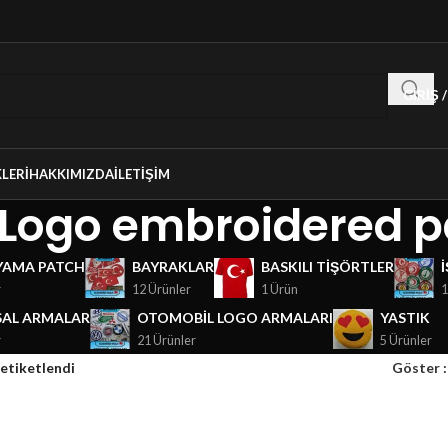
GIRIŞ 
LERI
HAKKIMIZDA
İLETIŞIM
 Logo embroidered p
YAMA PATCH
BAYRAKLAR
BASKILI TIŞÖRTLER
r
12 Ürünler
1 Ürün
1
AL ARMALAR
OTOMOBIL LOGO ARMALARI
YASTIK
r
21 Ürünler
5 Ürünler
etiketlendi
Göster