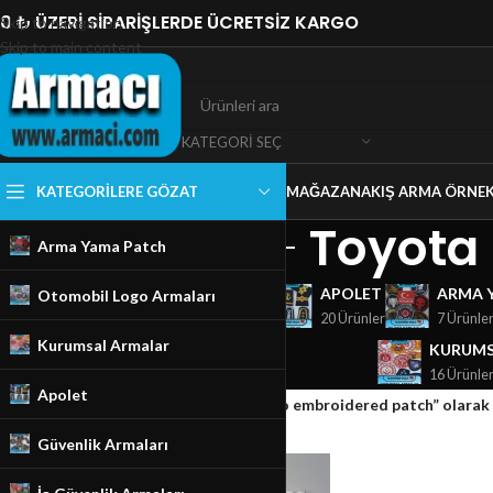
0 ₺ ÜZERİ SİPARİŞLERDE ÜCRETSİZ KARGO
Skip to navigation
Skip to main content
KATEGORI SEÇ
KATEGORILERE GÖZAT
MAĞAZA
NAKIŞ ARMA ÖRNEK
Toyota
Arma Yama Patch
GÜVENLIK ARMALARI
APOLET
ARMA 
Otomobil Logo Armaları
18 Ürünler
20 Ürünler
7 Ürünle
Kurumsal Armalar
KURUMS
16 Ürünle
Apolet
Ana Sayfa
/
Mağaza
/
Ürünler “Toyota Logo embroidered patch” olarak 
Güvenlik Armaları