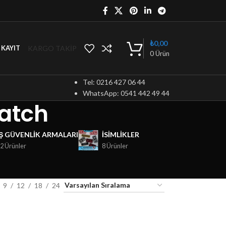
₺
0,00
KARGO TAKİP
/ KAYIT
0
Ürün
Tel: 0216 427 06 44
WhatsApp: 0541 442 49 44
atch
İŞ GÜVENLIK ARMALARI
ISIMLIKLER
2 Ürünler
8 Ürünler
9
12
18
24