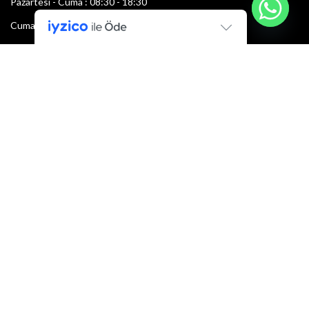
Pazartesi - Cuma : 08:30 - 18:30
Cumartesi : 08:30 - 13:00
Pazar: Kapalı
Bültenimize Şimdi Katılın
İlk bilen sen ol.
Bültene bugün kaydolun
E-mail adresi:
Armacı
2022 Tüm hakları saklıdır.