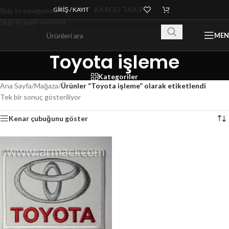
KARGO TAKİP
GIRIŞ / KAYIT
Skip to navigation
Skip to main content
ME
Toyota işleme
Kategoriler
Ana Sayfa
/
Mağaza
/
Ürünler “Toyota işleme” olarak etiketlendi
Tek bir sonuç gösteriliyor
Kenar çubuğunu göster