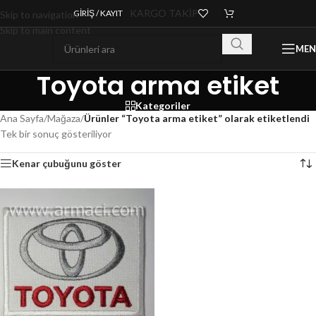
KARGO TAKİP
GIRIŞ / KAYIT
Skip to navigation
Skip to main content
ME
Toyota arma etiket
Kategoriler
Ana Sayfa
/
Mağaza
/
Ürünler “Toyota arma etiket” olarak etiketlendi
Tek bir sonuç gösteriliyor
Kenar çubuğunu göster