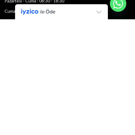
Pazartesi - Cuma : 08:30 - 18:30
Cumartesi : 08:30 - 13:00
Pazar: Kapalı
Bültenimize Şimdi Katılın
İlk bilen sen ol.
Bültene bugün kaydolun
E-mail adresi:
Armacı
2022 Tüm hakları saklıdır.