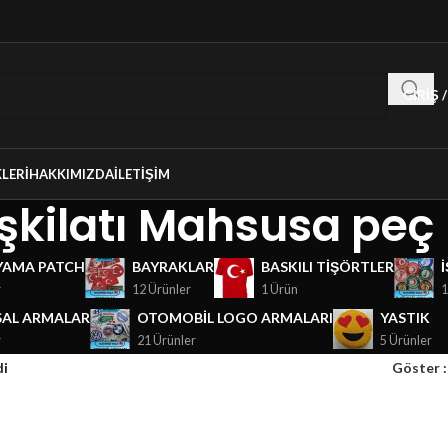
GIRIŞ 
LERI
HAKKIMIZDA
İLETIŞIM
şkilatı Mahsusa peç
YAMA PATCH
BAYRAKLAR
BASKILI TIŞÖRTLER
r
12 Ürünler
1 Ürün
1
AL ARMALAR
OTOMOBIL LOGO ARMALARI
YASTIK
r
21 Ürünler
5 Ürünler
di
Göster