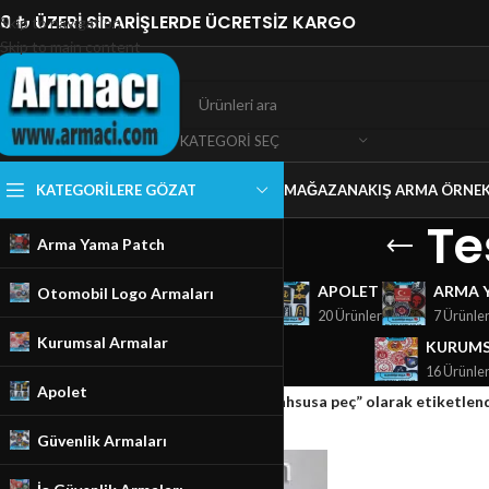
0 ₺ ÜZERİ SİPARİŞLERDE ÜCRETSİZ KARGO
Skip to navigation
Skip to main content
KATEGORI SEÇ
KATEGORILERE GÖZAT
MAĞAZA
NAKIŞ ARMA ÖRNEK
Te
Arma Yama Patch
GÜVENLIK ARMALARI
APOLET
ARMA 
Otomobil Logo Armaları
18 Ürünler
20 Ürünler
7 Ürünle
Kurumsal Armalar
KURUMS
16 Ürünle
Apolet
Ana Sayfa
/
Mağaza
/
Ürünler “Teşkilatı Mahsusa peç” olarak etiketlen
Güvenlik Armaları