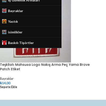
İş Güvenlik Armaları
Bayraklar
Yastık
isimlikler
Baskılı Tişörtler
Teşkilatı Mahsusa Logo Nakış Arma Peç Yama Brove
Patch Etiket
Bayraklar
₺
14,00
Sepete Ekle