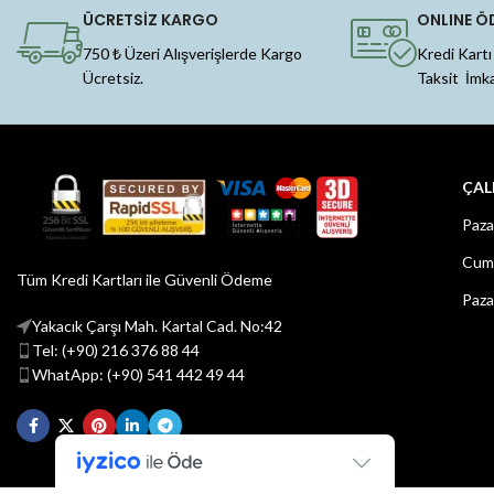
ÜCRETSİZ KARGO
ONLINE Ö
750 ₺ Üzeri Alışverişlerde Kargo
Kredi Kartı
Ücretsiz.
Taksit İmk
ÇAL
Paza
Cuma
Tüm Kredi Kartları ile Güvenli Ödeme
Paza
Yakacık Çarşı Mah. Kartal Cad. No:42
Tel: (+90) 216 376 88 44
WhatApp: (+90) 541 442 49 44