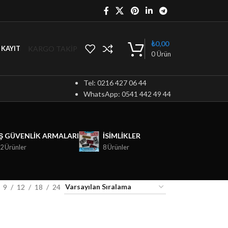
₺
0,00
KARGO TAKİP
/ KAYIT
0
Ürün
Tel: 0216 427 06 44
WhatsApp: 0541 442 49 44
İŞ GÜVENLIK ARMALARI
ISIMLIKLER
2 Ürünler
8 Ürünler
9
12
18
24