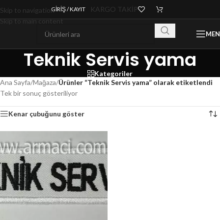
KARGO TAKİP
GIRIŞ / KAYIT
Skip to navigation
Skip to main content
ME
Teknik Servis yama
Kategoriler
Ana Sayfa
/
Mağaza
/
Ürünler “Teknik Servis yama” olarak etiketlendi
Tek bir sonuç gösteriliyor
Kenar çubuğunu göster