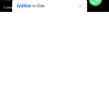
Cumartesi : 08:30 - 13:00
Pazar: Kapalı
Bültenimize Şimdi Katılın
İlk bilen sen ol.
Bültene bugün kaydolun
E-mail adresi:
Armacı
2022 Tüm hakları saklıdır.