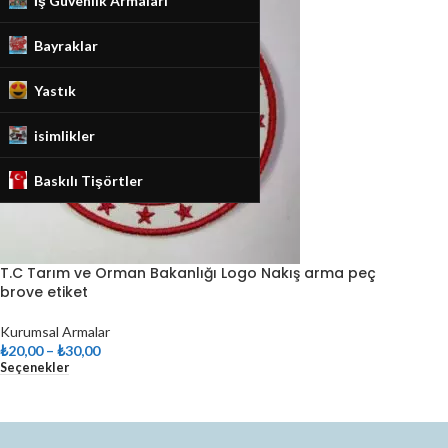
İş Güvenlik Armaları
Bayraklar
Yastık
isimlikler
Baskılı Tişörtler
T.C Tarım ve Orman Bakanlığı Logo Nakış arma peç
brove etiket
Kurumsal Armalar
₺
20,00
–
₺
30,00
Seçenekler