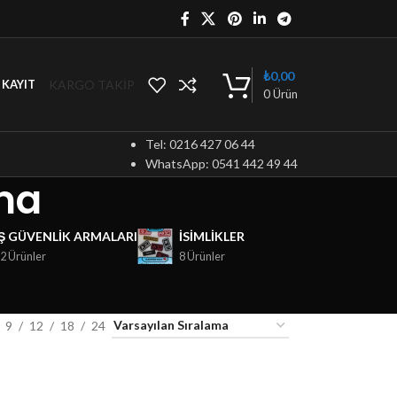
₺
0,00
KARGO TAKİP
/ KAYIT
0
Ürün
Tel: 0216 427 06 44
WhatsApp: 0541 442 49 44
ma
İŞ GÜVENLIK ARMALARI
ISIMLIKLER
2 Ürünler
8 Ürünler
9
12
18
24