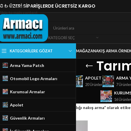
0 ₺ ÜZERİ SİPARİŞLERDE ÜCRETSİZ KARGO
Skip to navigation
Skip to main content
KATEGORI SEÇ
KATEGORILERE GÖZAT
MAĞAZA
NAKIŞ ARMA ÖRNEK
Tarım
Arma Yama Patch
GÜVENLIK ARMALARI
APOLET
ARMA 
Otomobil Logo Armaları
18 Ürünler
20 Ürünler
7 Ürünle
Kurumsal Armalar
KURUMS
16 Ürünle
Apolet
Ana Sayfa
/
Mağaza
/
Ürünler “Tarım Bakanlığı nakış arma” olarak etike
Güvenlik Armaları