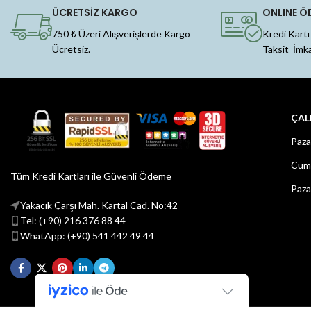
ÜCRETSİZ KARGO
ONLINE Ö
750 ₺ Üzeri Alışverişlerde Kargo
Kredi Kartı
Ücretsiz.
Taksit İmk
ÇAL
Paza
Cuma
Tüm Kredi Kartları ile Güvenli Ödeme
Paza
Yakacık Çarşı Mah. Kartal Cad. No:42
Tel: (+90) 216 376 88 44
WhatApp: (+90) 541 442 49 44