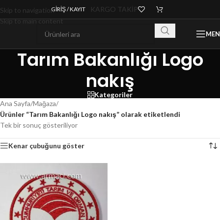
KARGO TAKİP
GIRIŞ / KAYIT
Skip to navigation
Skip to main content
ME
Tarım Bakanlığı Logo
nakış
Kategoriler
Ana Sayfa
/
Mağaza
/
Ürünler “Tarım Bakanlığı Logo nakış” olarak etiketlendi
Tek bir sonuç gösteriliyor
Kenar çubuğunu göster