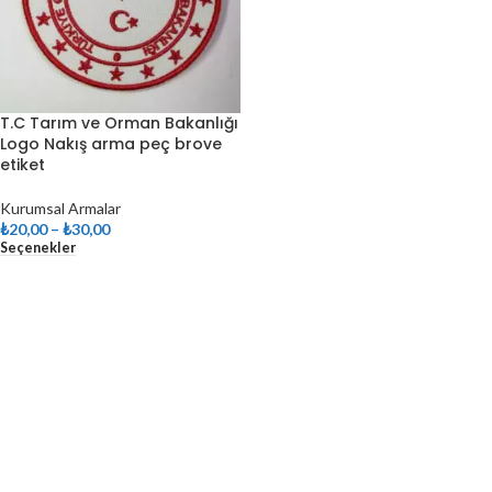
T.C Tarım ve Orman Bakanlığı
Logo Nakış arma peç brove
etiket
Kurumsal Armalar
₺
20,00
–
₺
30,00
Seçenekler