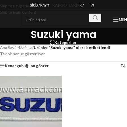
KARGO TAKİP
GIRIŞ / KAYIT
Skip to navigation
Skip to main content
ME
Suzuki yama
Kategoriler
Ana Sayfa
/
Mağaza
/
Ürünler “Suzuki yama” olarak etiketlendi
Tek bir sonuç gösteriliyor
Kenar çubuğunu göster