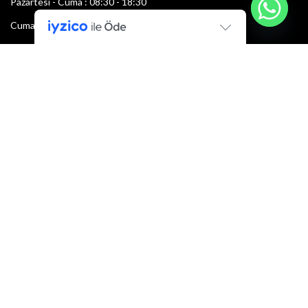
Pazartesi - Cuma : 08:30 - 18:30
Cumartesi : 08:30 - 13:00
Pazar: Kapalı
Bültenimize Şimdi Katılın
İlk bilen sen ol.
Bültene bugün kaydolun
E-mail adresi:
Armacı
2022 Tüm hakları saklıdır.