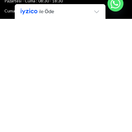
Pazartesi - Cuma : 08:30 - 18:30
Cumartesi : 08:30 - 13:00
Pazar: Kapalı
Bültenimize Şimdi Katılın
İlk bilen sen ol.
Bültene bugün kaydolun
E-mail adresi:
Armacı
2022 Tüm hakları saklıdır.