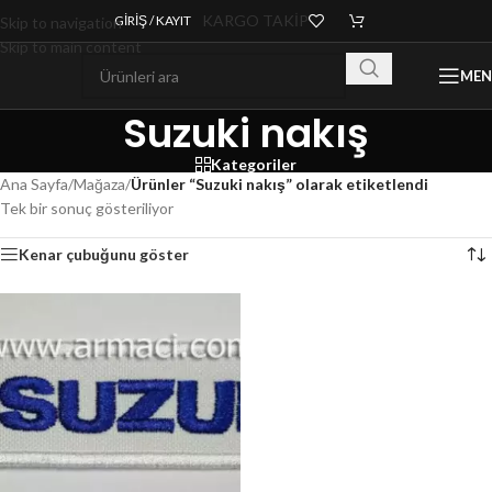
KARGO TAKİP
GIRIŞ / KAYIT
Skip to navigation
Skip to main content
ME
Suzuki nakış
Kategoriler
Ana Sayfa
/
Mağaza
/
Ürünler “Suzuki nakış” olarak etiketlendi
Tek bir sonuç gösteriliyor
Kenar çubuğunu göster