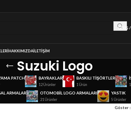
GIRIŞ 
LERI
HAKKIMIZDA
İLETIŞIM
Suzuki Logo
YAMA PATCH
BAYRAKLAR
BASKILI TIŞÖRTLER
r
12 Ürünler
1 Ürün
1
AL ARMALAR
OTOMOBIL LOGO ARMALARI
YASTIK
r
21 Ürünler
5 Ürünler
Göster