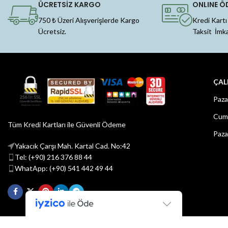
ÜCRETSİZ KARGO
ONLINE Ö
750 ₺ Üzeri Alışverişlerde Kargo
Kredi Kartı
Ücretsiz.
Taksit İmk
ÇAL
Paza
Cuma
Tüm Kredi Kartları ile Güvenli Ödeme
Paza
Yakacık Çarşı Mah. Kartal Cad. No:42
Tel: (+90) 216 376 88 44
WhatApp: (+90) 541 442 49 44