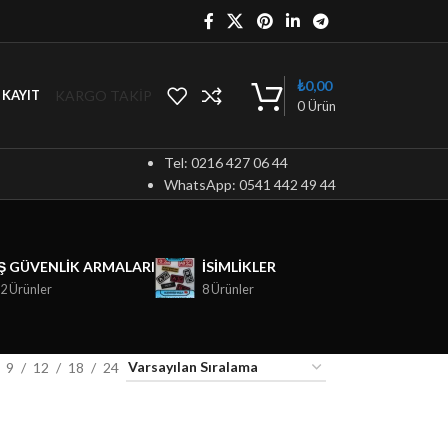
₺
0,00
KARGO TAKİP
/ KAYIT
0
Ürün
Tel: 0216 427 06 44
WhatsApp: 0541 442 49 44
İŞ GÜVENLIK ARMALARI
ISIMLIKLER
2 Ürünler
8 Ürünler
9
12
18
24