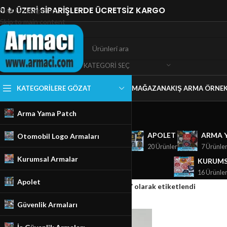
0 ₺ ÜZERİ SİPARİŞLERDE ÜCRETSİZ KARGO
Skip to navigation
Skip to main content
KATEGORI SEÇ
KATEGORILERE GÖZAT
MAĞAZA
NAKIŞ ARMA ÖRNEK
Arma Yama Patch
GÜVENLIK ARMALARI
APOLET
ARMA 
Otomobil Logo Armaları
18 Ürünler
20 Ürünler
7 Ürünle
Kurumsal Armalar
KURUMS
16 Ürünle
Apolet
Ana Sayfa
/
Mağaza
/
Ürünler “Suzuki Logo” olarak etiketlendi
Güvenlik Armaları