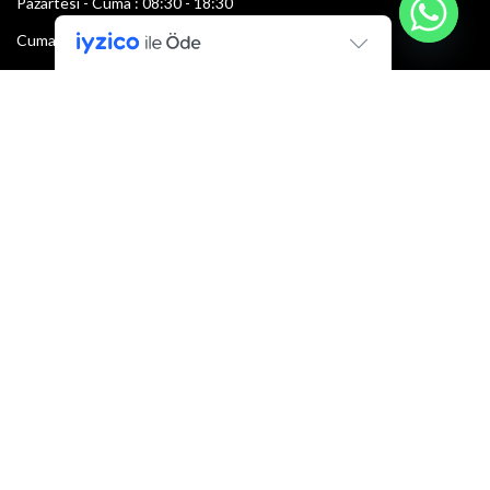
Pazartesi - Cuma : 08:30 - 18:30
Cumartesi : 08:30 - 13:00
Pazar: Kapalı
Bültenimize Şimdi Katılın
İlk bilen sen ol.
Bültene bugün kaydolun
E-mail adresi:
Armacı
2022 Tüm hakları saklıdır.