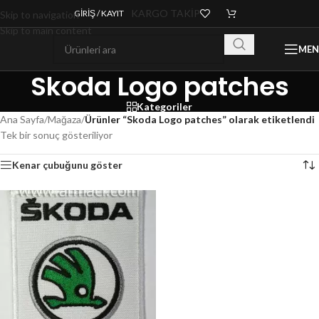
KARGO TAKİP
GIRIŞ / KAYIT
Skip to navigation
Skip to main content
ME
Skoda Logo patches
Kategoriler
Ana Sayfa
/
Mağaza
/
Ürünler “Skoda Logo patches” olarak etiketlendi
Tek bir sonuç gösteriliyor
Kenar çubuğunu göster