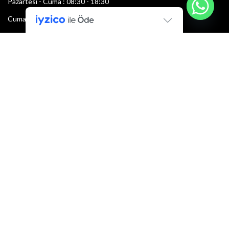
Pazartesi - Cuma : 08:30 - 18:30
Cumartesi : 08:30 - 13:00
Pazar: Kapalı
Bültenimize Şimdi Katılın
İlk bilen sen ol.
Bültene bugün kaydolun
E-mail adresi:
Armacı
2022 Tüm hakları saklıdır.