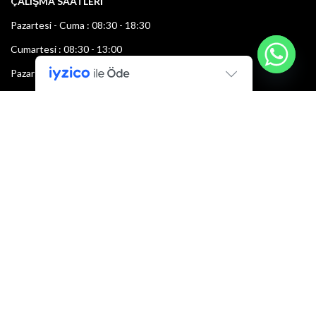
ÇALIŞMA SAATLERİ
Pazartesi - Cuma : 08:30 - 18:30
Cumartesi : 08:30 - 13:00
Pazar: Kapalı
Bültenimize Şimdi Katılın
İlk bilen sen ol.
Bültene bugün kaydolun
E-mail adresi: