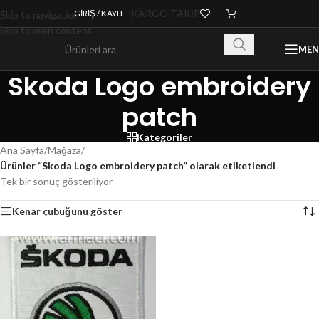
KARGO TAKİP
GIRIŞ / KAYIT
Skip to navigation
Skip to main content
ME
Skoda Logo embroidery
patch
Kategoriler
Ana Sayfa
/
Mağaza
/
Ürünler “Skoda Logo embroidery patch” olarak etiketlendi
Tek bir sonuç gösteriliyor
Kenar çubuğunu göster