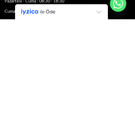
Pazartesi - Cuma : 08:30 - 18:30
Cumartesi : 08:30 - 13:00
Pazar: Kapalı
Bültenimize Şimdi Katılın
İlk bilen sen ol.
Bültene bugün kaydolun
E-mail adresi:
Armacı
2022 Tüm hakları saklıdır.