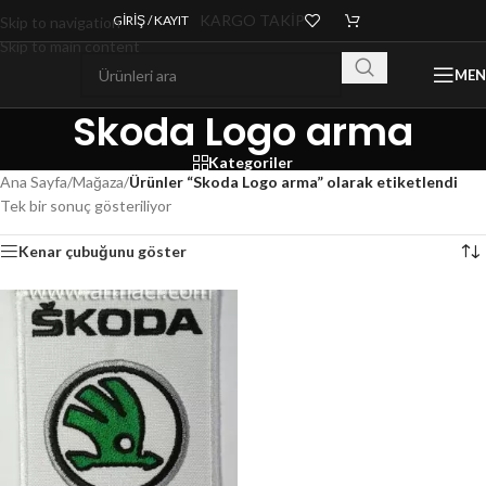
KARGO TAKİP
GIRIŞ / KAYIT
Skip to navigation
Skip to main content
ME
Skoda Logo arma
Kategoriler
Ana Sayfa
/
Mağaza
/
Ürünler “Skoda Logo arma” olarak etiketlendi
Tek bir sonuç gösteriliyor
Kenar çubuğunu göster