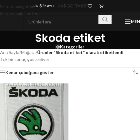
KARGO TAKİP
GIRIŞ / KAYIT
Skip to navigation
Skip to main content
ME
Skoda etiket
Kategoriler
Ana Sayfa
/
Mağaza
/
Ürünler “Skoda etiket” olarak etiketlendi
Tek bir sonuç gösteriliyor
Kenar çubuğunu göster