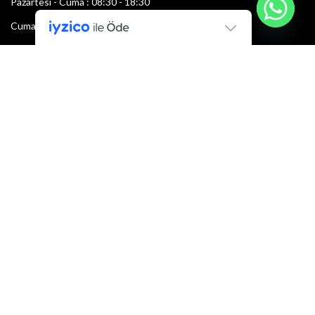
Pazartesi - Cuma : 08:30 - 18:30
Cumartesi : 08:30 - 13:00
Pazar: Kapalı
Bültenimize Şimdi Katılın
İlk bilen sen ol.
Bültene bugün kaydolun
E-mail adresi:
Armacı
2022 Tüm hakları saklıdır.