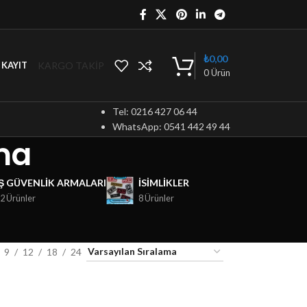
₺
0,00
KARGO TAKİP
/ KAYIT
0
Ürün
Tel: 0216 427 06 44
WhatsApp: 0541 442 49 44
ma
İŞ GÜVENLIK ARMALARI
ISIMLIKLER
2 Ürünler
8 Ürünler
9
12
18
24