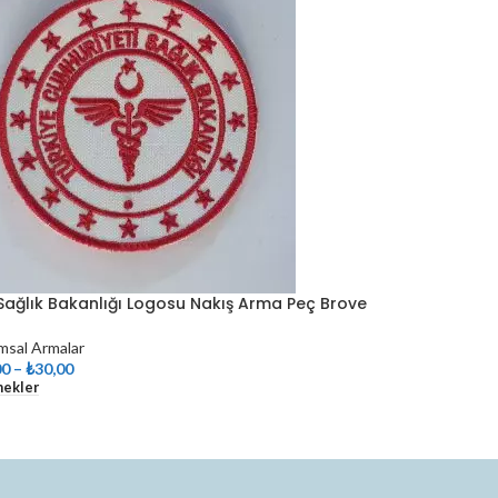
 Sağlık Bakanlığı Logosu Nakış Arma Peç Brove
msal Armalar
00
–
₺
30,00
nekler