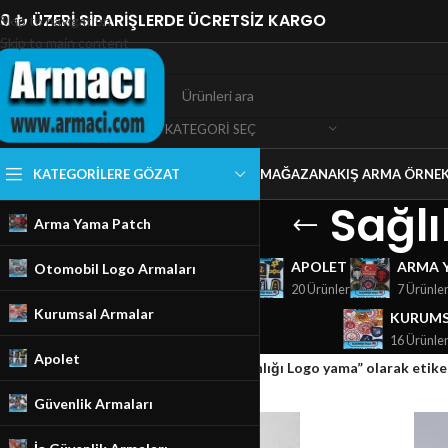
0 ₺ ÜZERİ SİPARİŞLERDE ÜCRETSİZ KARGO
Skip to navigation
Skip to main content
KATEGORI SEÇ
KATEGORILERE GÖZAT
MAĞAZA
NAKIŞ ARMA ÖRNEK
Sağlı
Arma Yama Patch
GÜVENLIK ARMALARI
APOLET
ARMA 
Otomobil Logo Armaları
18 Ürünler
20 Ürünler
7 Ürünle
Kurumsal Armalar
KURUMS
16 Ürünle
Apolet
Ana Sayfa
/
Mağaza
/
Ürünler “Sağlık Bakanlığı Logo yama” olarak etike
Güvenlik Armaları