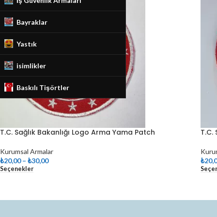
İş Güvenlik Armaları
Bayraklar
Yastık
isimlikler
Baskılı Tişörtler
T.C. Sağlık Bakanlığı Logo Arma Yama Patch
T.C.
Kurumsal Armalar
Kuru
₺
20,00
–
₺
30,00
₺
20,
Seçenekler
Seçe