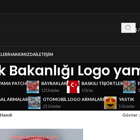
GIRIŞ 
LERI
HAKKIMIZDA
İLETIŞIM
k Bakanlığı Logo ya
YAMA PATCH
BAYRAKLAR
BASKILI TIŞÖRTLER
r
12 Ürünler
1 Ürün
1
AL ARMALAR
OTOMOBIL LOGO ARMALARI
YASTIK
r
21 Ürünler
5 Ürünler
tlendi
Göster