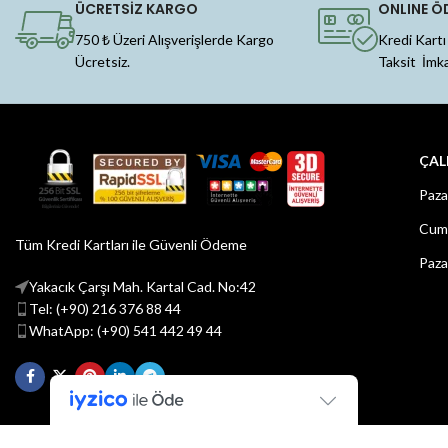
ÜCRETSİZ KARGO
ONLINE Ö
750 ₺ Üzeri Alışverişlerde Kargo
Kredi Kartı
Ücretsiz.
Taksit İmk
ÇAL
Paza
Cuma
Tüm Kredi Kartları ile Güvenli Ödeme
Paza
Yakacık Çarşı Mah. Kartal Cad. No:42
Tel: (+90) 216 376 88 44
WhatApp: (+90) 541 442 49 44