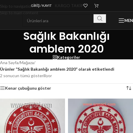
KARGO TAKİP
GIRIŞ / KAYIT
Skip to navigation
Skip to main content
ME
Sağlık Bakanlığı
amblem 2020
Kategoriler
Ana Sayfa
/
Mağaza
/
Ürünler “Sağlık Bakanlığı amblem 2020” olarak etiketlendi
2 sonucun tümü gösteriliyor
Kenar çubuğunu göster