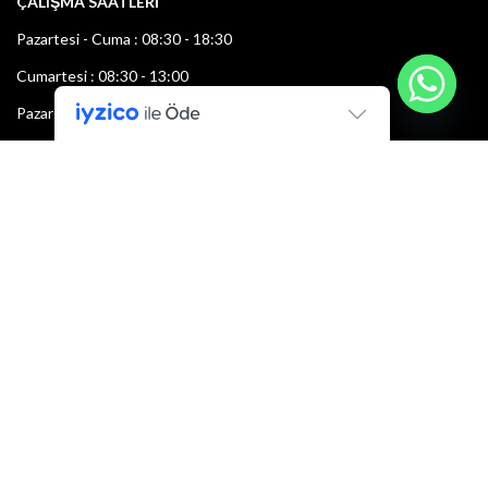
ÇALIŞMA SAATLERİ
Pazartesi - Cuma : 08:30 - 18:30
Cumartesi : 08:30 - 13:00
Pazar: Kapalı
Bültenimize Şimdi Katılın
İlk bilen sen ol.
Bültene bugün kaydolun
E-mail adresi: