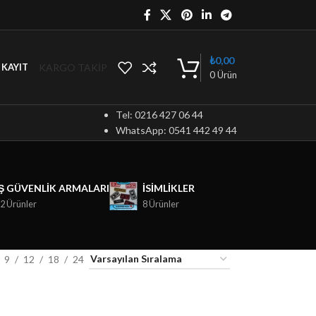
₺
0,00
KARGO TAKİP
/ KAYIT
0
Ürün
Tel: 0216 427 06 44
WhatsApp: 0541 442 49 44
İŞ GÜVENLIK ARMALARI
ISIMLIKLER
2 Ürünler
8 Ürünler
9
12
18
24