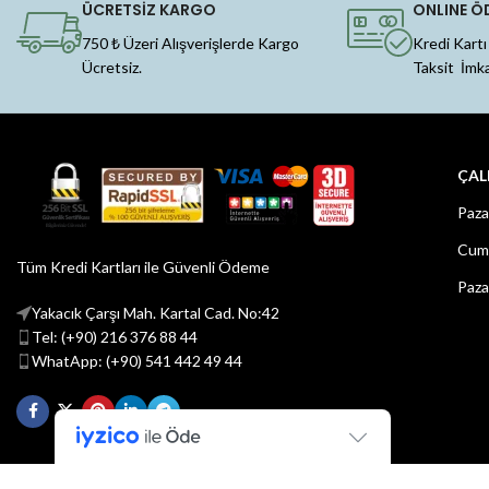
ÜCRETSİZ KARGO
ONLINE Ö
750 ₺ Üzeri Alışverişlerde Kargo
Kredi Kartı
Ücretsiz.
Taksit İmk
ÇAL
Paza
Cuma
Tüm Kredi Kartları ile Güvenli Ödeme
Paza
Yakacık Çarşı Mah. Kartal Cad. No:42
Tel: (+90) 216 376 88 44
WhatApp: (+90) 541 442 49 44