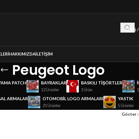
GIRIŞ 
LERI
HAKKIMIZDA
İLETIŞIM
Peugeot Logo
YAMA PATCH
BAYRAKLAR
BASKILI TIŞÖRTLER
r
12 Ürünler
1 Ürün
1
AL ARMALAR
OTOMOBIL LOGO ARMALARI
YASTIK
r
21 Ürünler
5 Ürünler
Göster