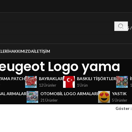
GIRIŞ 
LERI
HAKKIMIZDA
İLETIŞIM
eugeot Logo yama
YAMA PATCH
BAYRAKLAR
BASKILI TIŞÖRTLER
r
12 Ürünler
1 Ürün
1
AL ARMALAR
OTOMOBIL LOGO ARMALARI
YASTIK
r
21 Ürünler
5 Ürünler
Göster