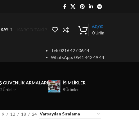
₺
0,00
KARGO TAKİP
/ KAYIT
0
Ürün
Tel: 0216 427 06 44
WhatsApp: 0541 442 49 44
İŞ GÜVENLIK ARMALARI
ISIMLIKLER
2 Ürünler
8 Ürünler
9
12
18
24