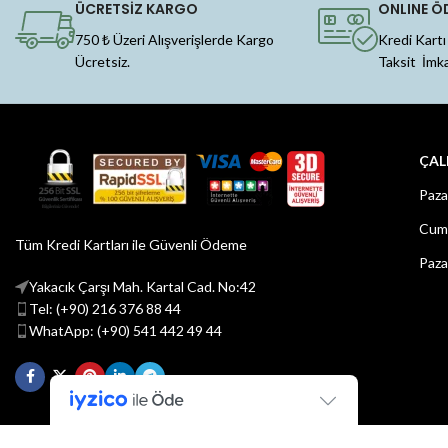
ÜCRETSİZ KARGO
ONLINE Ö
750 ₺ Üzeri Alışverişlerde Kargo
Kredi Kartı
Ücretsiz.
Taksit İmk
ÇAL
Paza
Cuma
Tüm Kredi Kartları ile Güvenli Ödeme
Paza
Yakacık Çarşı Mah. Kartal Cad. No:42
Tel: (+90) 216 376 88 44
WhatApp: (+90) 541 442 49 44