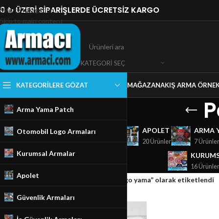
0 ₺ ÜZERİ SİPARİŞLERDE ÜCRETSİZ KARGO
Skip to navigation
Skip to main content
KATEGORI SEÇ
KATEGORILERE GÖZAT
MAĞAZA
NAKIŞ ARMA ÖRNEK
P
Arma Yama Patch
GÜVENLIK ARMALARI
APOLET
ARMA 
Otomobil Logo Armaları
18 Ürünler
20 Ürünler
7 Ürünle
Kurumsal Armalar
KURUMS
16 Ürünle
Apolet
Ana Sayfa
/
Mağaza
/
Ürünler “Peugeot Logo yama” olarak etiketlendi
Güvenlik Armaları