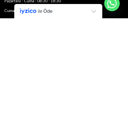
Pazartesi - Cuma : 08:30 - 18:30
Cumartesi : 08:30 - 13:00
Pazar: Kapalı
Bültenimize Şimdi Katılın
İlk bilen sen ol.
Bültene bugün kaydolun
E-mail adresi:
Armacı
2022 Tüm hakları saklıdır.