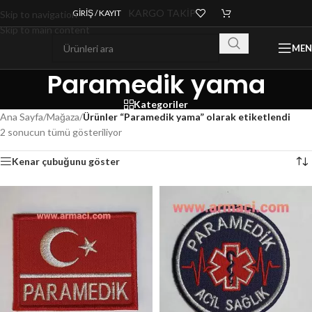
KARGO TAKİP
GIRIŞ / KAYIT
Skip to navigation
Skip to main content
ME
Paramedik yama
Kategoriler
Ana Sayfa
/
Mağaza
/
Ürünler “Paramedik yama” olarak etiketlendi
2 sonucun tümü gösteriliyor
Kenar çubuğunu göster