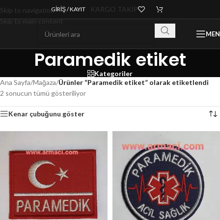
KARGO TAKİP
GIRIŞ / KAYIT
Skip to navigation
Skip to main content
ME
Paramedik etiket
Kategoriler
Ana Sayfa
/
Mağaza
/
Ürünler “Paramedik etiket” olarak etiketlendi
2 sonucun tümü gösteriliyor
Kenar çubuğunu göster