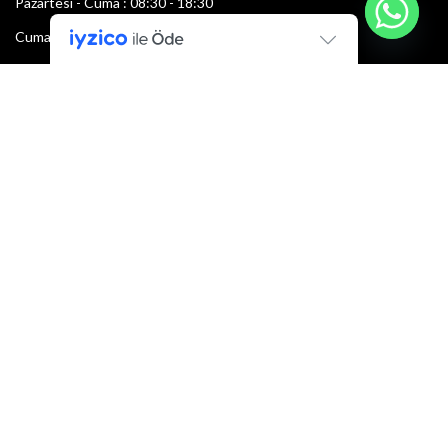
Pazartesi - Cuma : 08:30 - 18:30
Cumartesi : 08:30 - 13:00
Pazar: Kapalı
Bültenimize Şimdi Katılın
İlk bilen sen ol.
Bültene bugün kaydolun
E-mail adresi:
Armacı
2022 Tüm hakları saklıdır.