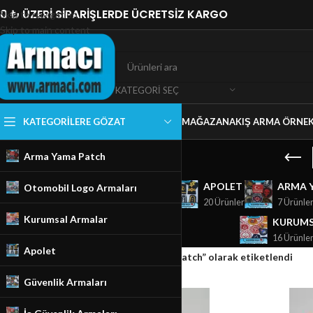
0 ₺ ÜZERİ SİPARİŞLERDE ÜCRETSİZ KARGO
Skip to navigation
Skip to main content
KATEGORI SEÇ
KATEGORILERE GÖZAT
MAĞAZA
NAKIŞ ARMA ÖRNEK
Arma Yama Patch
GÜVENLIK ARMALARI
APOLET
ARMA 
Otomobil Logo Armaları
18 Ürünler
20 Ürünler
7 Ürünle
Kurumsal Armalar
KURUMS
16 Ürünle
Apolet
Ana Sayfa
/
Mağaza
/
Ürünler “Paramedic patch” olarak etiketlendi
Güvenlik Armaları