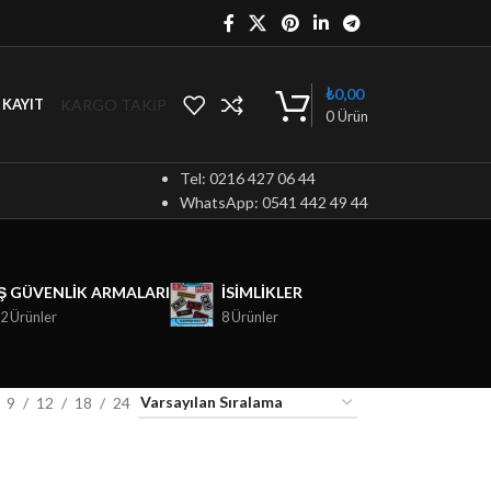
₺
0,00
KARGO TAKİP
/ KAYIT
0
Ürün
Tel: 0216 427 06 44
WhatsApp: 0541 442 49 44
İŞ GÜVENLIK ARMALARI
ISIMLIKLER
2 Ürünler
8 Ürünler
9
12
18
24