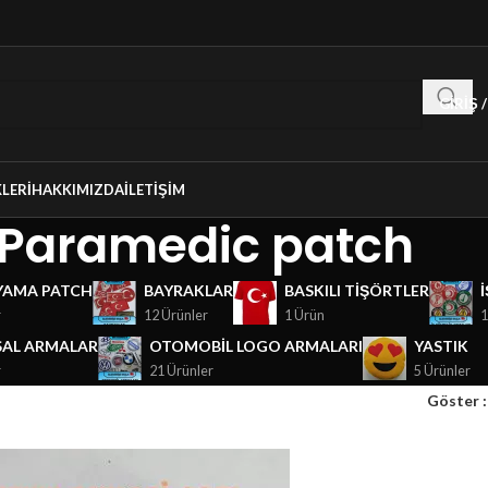
GIRIŞ 
LERI
HAKKIMIZDA
İLETIŞIM
Paramedic patch
YAMA PATCH
BAYRAKLAR
BASKILI TIŞÖRTLER
r
12 Ürünler
1 Ürün
1
AL ARMALAR
OTOMOBIL LOGO ARMALARI
YASTIK
r
21 Ürünler
5 Ürünler
Göster