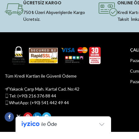
ÜCRETSİZ KARGO
ONLINE Ö
750 ₺ Üzeri Alışverişlerde Kargo
Kredi Kartı
Ücretsiz.
Taksit İmk
ÇAL
Paza
Cuma
Tüm Kredi Kartları ile Güvenli Ödeme
Paza
Yakacık Çarşı Mah. Kartal Cad. No:42
Tel: (+90) 216 376 88 44
WhatApp: (+90) 541 442 49 44