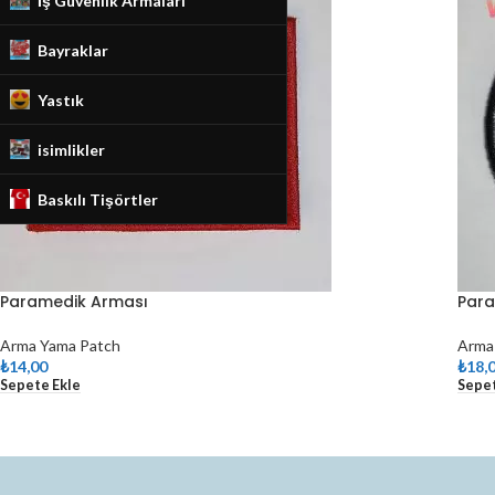
İş Güvenlik Armaları
Bayraklar
Yastık
isimlikler
Baskılı Tişörtler
Paramedik Arması
Para
Arma Yama Patch
Arma
₺
14,00
₺
18,
Sepete Ekle
Sepet