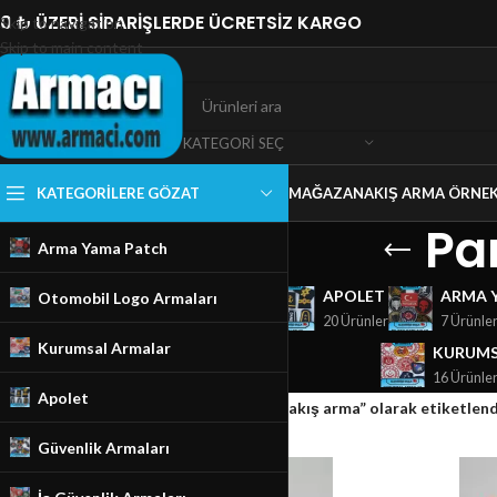
0 ₺ ÜZERİ SİPARİŞLERDE ÜCRETSİZ KARGO
Skip to navigation
Skip to main content
KATEGORI SEÇ
KATEGORILERE GÖZAT
MAĞAZA
NAKIŞ ARMA ÖRNEK
Pa
Arma Yama Patch
GÜVENLIK ARMALARI
APOLET
ARMA 
Otomobil Logo Armaları
18 Ürünler
20 Ürünler
7 Ürünle
Kurumsal Armalar
KURUMS
16 Ürünle
Apolet
Ana Sayfa
/
Mağaza
/
Ürünler “Paramedic nakış arma” olarak etiketlend
Güvenlik Armaları