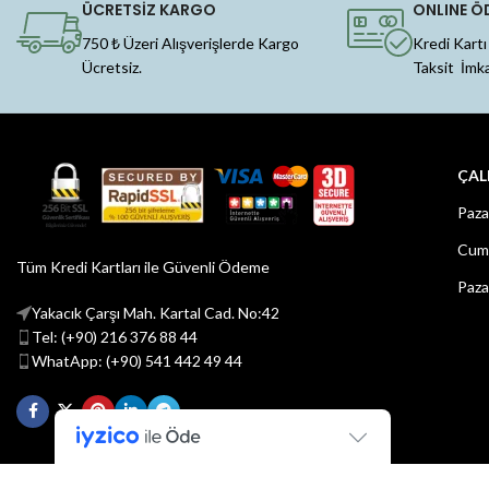
ÜCRETSİZ KARGO
ONLINE Ö
750 ₺ Üzeri Alışverişlerde Kargo
Kredi Kartı
Ücretsiz.
Taksit İmk
ÇAL
Paza
Cuma
Tüm Kredi Kartları ile Güvenli Ödeme
Paza
Yakacık Çarşı Mah. Kartal Cad. No:42
Tel: (+90) 216 376 88 44
WhatApp: (+90) 541 442 49 44