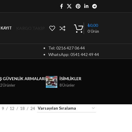
₺
0,00
KARGO TAKİP
/ KAYIT
0
Ürün
Tel: 0216 427 06 44
WhatsApp: 0541 442 49 44
İŞ GÜVENLIK ARMALARI
ISIMLIKLER
2 Ürünler
8 Ürünler
9
12
18
24