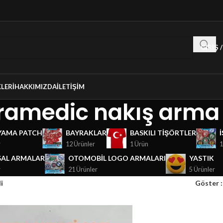
GIRIŞ 
LERI
HAKKIMIZDA
İLETIŞIM
ramedic nakış arma
YAMA PATCH
BAYRAKLAR
BASKILI TIŞÖRTLER
r
12 Ürünler
1 Ürün
1
AL ARMALAR
OTOMOBIL LOGO ARMALARI
YASTIK
r
21 Ürünler
5 Ürünler
i
Göster