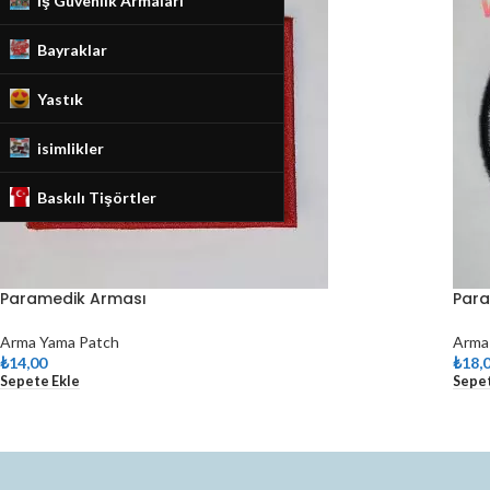
İş Güvenlik Armaları
Bayraklar
Yastık
isimlikler
Baskılı Tişörtler
Paramedik Arması
Para
Arma Yama Patch
Arma
₺
14,00
₺
18,
Sepete Ekle
Sepet