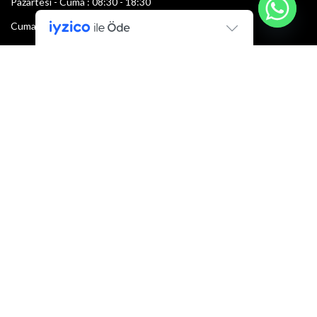
Pazartesi - Cuma : 08:30 - 18:30
Cumartesi : 08:30 - 13:00
Pazar: Kapalı
Bültenimize Şimdi Katılın
İlk bilen sen ol.
Bültene bugün kaydolun
E-mail adresi:
Armacı
2022 Tüm hakları saklıdır.