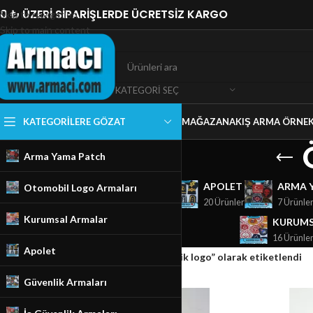
0 ₺ ÜZERİ SİPARİŞLERDE ÜCRETSİZ KARGO
Skip to navigation
Skip to main content
KATEGORI SEÇ
KATEGORILERE GÖZAT
MAĞAZA
NAKIŞ ARMA ÖRNEK
Arma Yama Patch
GÜVENLIK ARMALARI
APOLET
ARMA 
Otomobil Logo Armaları
18 Ürünler
20 Ürünler
7 Ürünle
Kurumsal Armalar
KURUMS
16 Ürünle
Apolet
Ana Sayfa
/
Mağaza
/
Ürünler “Özel Güvenlik logo” olarak etiketlendi
Güvenlik Armaları