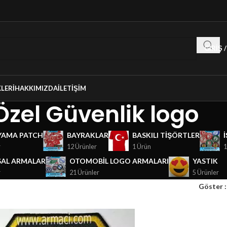
GIRIŞ 
LERI
HAKKIMIZDA
İLETIŞIM
Özel Güvenlik logo
YAMA PATCH
BAYRAKLAR
BASKILI TIŞÖRTLER
r
12 Ürünler
1 Ürün
1
AL ARMALAR
OTOMOBIL LOGO ARMALARI
YASTIK
r
21 Ürünler
5 Ürünler
Göster