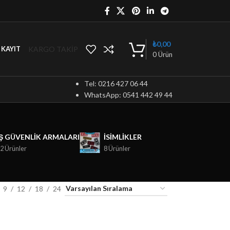
₺
0,00
KARGO TAKİP
/ KAYIT
0
Ürün
Tel: 0216 427 06 44
WhatsApp: 0541 442 49 44
İŞ GÜVENLIK ARMALARI
ISIMLIKLER
2 Ürünler
8 Ürünler
9
12
18
24