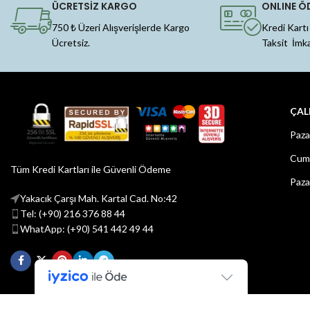
ÜCRETSİZ KARGO
ONLINE Ö
750 ₺ Üzeri Alışverişlerde Kargo
Kredi Kartı
Ücretsiz.
Taksit İmk
ÇAL
Paza
Cuma
Tüm Kredi Kartları ile Güvenli Ödeme
Paza
Yakacık Çarşı Mah. Kartal Cad. No:42
Tel: (+90) 216 376 88 44
WhatApp: (+90) 541 442 49 44