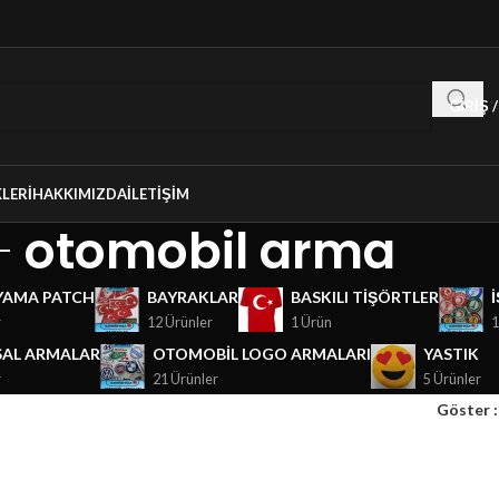
GIRIŞ 
LERI
HAKKIMIZDA
İLETIŞIM
otomobil arma
YAMA PATCH
BAYRAKLAR
BASKILI TIŞÖRTLER
r
12 Ürünler
1 Ürün
1
AL ARMALAR
OTOMOBIL LOGO ARMALARI
YASTIK
r
21 Ürünler
5 Ürünler
Göster