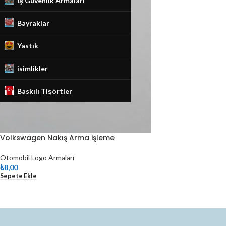
İş Güvenlik Armaları
Bayraklar
Yastık
isimlikler
Baskılı Tişörtler
Volkswagen Nakış Arma işleme
Otomobil Logo Armaları
₺
8,00
Sepete Ekle