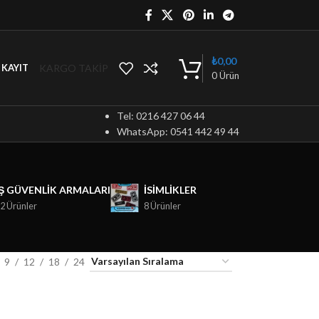
₺
0,00
KARGO TAKİP
/ KAYIT
0
Ürün
Tel: 0216 427 06 44
WhatsApp: 0541 442 49 44
İŞ GÜVENLIK ARMALARI
ISIMLIKLER
2 Ürünler
8 Ürünler
9
12
18
24