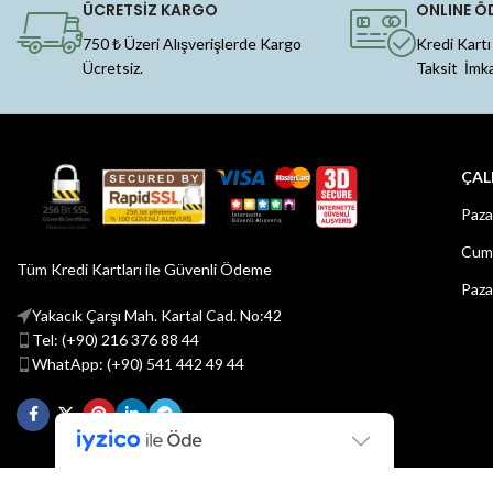
ÜCRETSİZ KARGO
ONLINE Ö
750 ₺ Üzeri Alışverişlerde Kargo
Kredi Kartı
Ücretsiz.
Taksit İmk
ÇAL
Paza
Cuma
Tüm Kredi Kartları ile Güvenli Ödeme
Paza
Yakacık Çarşı Mah. Kartal Cad. No:42
Tel: (+90) 216 376 88 44
WhatApp: (+90) 541 442 49 44