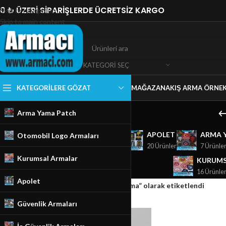
0 ₺ ÜZERİ SİPARİŞLERDE ÜCRETSİZ KARGO
Skip to navigation
Skip to main content
KATEGORI SEÇ
KATEGORILERE GÖZAT
MAĞAZA
NAKIŞ ARMA ÖRNEK
Arma Yama Patch
GÜVENLIK ARMALARI
APOLET
ARMA 
Otomobil Logo Armaları
18 Ürünler
20 Ürünler
7 Ürünle
Kurumsal Armalar
KURUMS
16 Ürünle
Apolet
Ana Sayfa
/
Mağaza
/
Ürünler “otomobil arma” olarak etiketlendi
Güvenlik Armaları