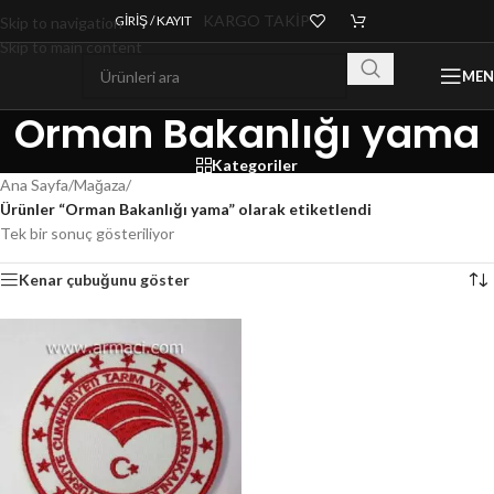
KARGO TAKİP
GIRIŞ / KAYIT
Skip to navigation
Skip to main content
ME
Orman Bakanlığı yama
Kategoriler
Ana Sayfa
/
Mağaza
/
Ürünler “Orman Bakanlığı yama” olarak etiketlendi
Tek bir sonuç gösteriliyor
Kenar çubuğunu göster