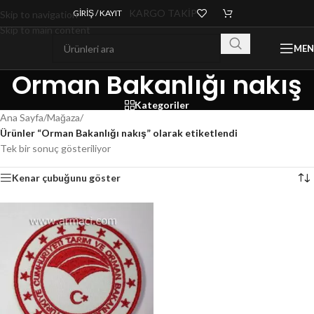
KARGO TAKİP
GIRIŞ / KAYIT
Skip to navigation
Skip to main content
ME
Orman Bakanlığı nakış
Kategoriler
Ana Sayfa
/
Mağaza
/
Ürünler “Orman Bakanlığı nakış” olarak etiketlendi
Tek bir sonuç gösteriliyor
Kenar çubuğunu göster