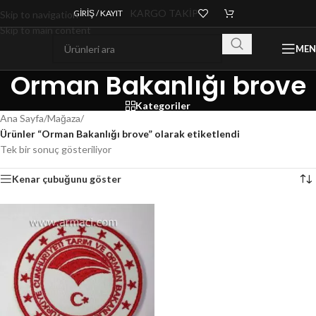
KARGO TAKİP
GIRIŞ / KAYIT
Skip to navigation
Skip to main content
ME
Orman Bakanlığı brove
Kategoriler
Ana Sayfa
/
Mağaza
/
Ürünler “Orman Bakanlığı brove” olarak etiketlendi
Tek bir sonuç gösteriliyor
Kenar çubuğunu göster