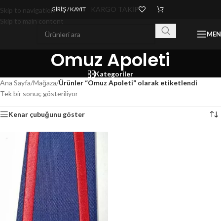
KARGO TAKİP
GIRIŞ / KAYIT
Skip to navigation
Skip to main content
ME
Omuz Apoleti
Kategoriler
Ana Sayfa
/
Mağaza
/
Ürünler “Omuz Apoleti” olarak etiketlendi
Tek bir sonuç gösteriliyor
Kenar çubuğunu göster