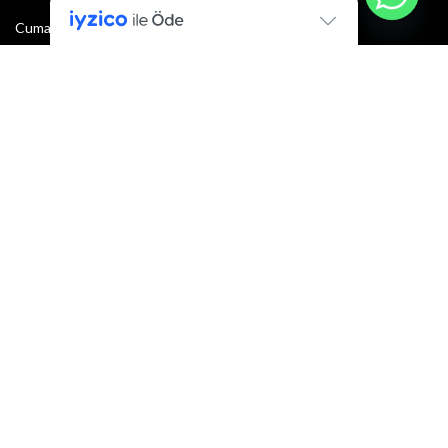
Cumartesi : 08:30 - 13:00
Pazar: Kapalı
Bültenimize Şimdi Katılın
İlk bilen sen ol.
Bültene bugün kaydolun
E-mail adresi:
Armacı
2022 Tüm hakları saklıdır.