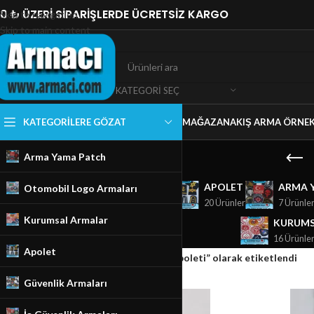
0 ₺ ÜZERİ SİPARİŞLERDE ÜCRETSİZ KARGO
Skip to navigation
Skip to main content
KATEGORI SEÇ
KATEGORILERE GÖZAT
MAĞAZA
NAKIŞ ARMA ÖRNEK
Arma Yama Patch
GÜVENLIK ARMALARI
APOLET
ARMA 
Otomobil Logo Armaları
18 Ürünler
20 Ürünler
7 Ürünle
Kurumsal Armalar
KURUMS
16 Ürünle
Apolet
Ana Sayfa
/
Mağaza
/
Ürünler “Mühendis apoleti” olarak etiketlendi
Güvenlik Armaları