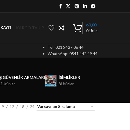
₺
0,00
KARGO TAKİP
/ KAYIT
0
Ürün
Tel: 0216 427 06 44
WhatsApp: 0541 442 49 44
İŞ GÜVENLIK ARMALARI
ISIMLIKLER
2 Ürünler
8 Ürünler
9
12
18
24