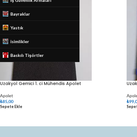
İş Güvenlik Armaları
Bayraklar
Yastık
isimlikler
Baskılı Tişörtler
Uzakyol Gemici 1. ci Mühendis Apolet
Uzak
Apolet
Apol
₺
85,00
₺
99,
Sepete Ekle
Sepet