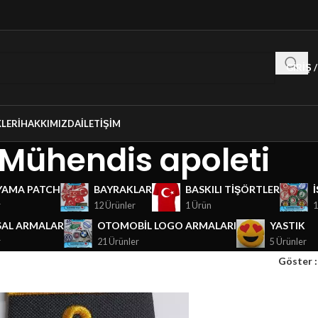
GIRIŞ 
LERI
HAKKIMIZDA
İLETIŞIM
Mühendis apoleti
YAMA PATCH
BAYRAKLAR
BASKILI TIŞÖRTLER
r
12 Ürünler
1 Ürün
1
AL ARMALAR
OTOMOBIL LOGO ARMALARI
YASTIK
r
21 Ürünler
5 Ürünler
Göster