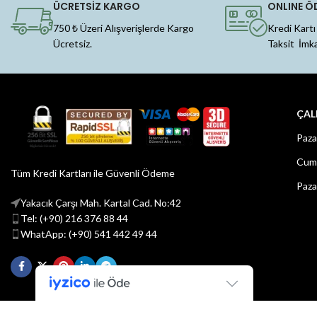
ÜCRETSİZ KARGO
ONLINE Ö
750 ₺ Üzeri Alışverişlerde Kargo
Kredi Kartı
Ücretsiz.
Taksit İmk
ÇAL
Paza
Cuma
Tüm Kredi Kartları ile Güvenli Ödeme
Paza
Yakacık Çarşı Mah. Kartal Cad. No:42
Tel: (+90) 216 376 88 44
WhatApp: (+90) 541 442 49 44