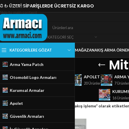
0 ₺ ÜZERİ SİPARİŞLERDE ÜCRETSİZ KARGO
Skip to navigation
Skip to main content
KATEGORI SEÇ
KATEGORILERE GÖZAT
MAĞAZA
NAKIŞ ARMA ÖRNEK
Mit
Arma Yama Patch
GÜVENLIK ARMALARI
APOLET
ARMA 
Otomobil Logo Armaları
18 Ürünler
20 Ürünler
7 Ürünle
Kurumsal Armalar
KURUMS
16 Ürünle
Apolet
Ana Sayfa
/
Mağaza
/
Ürünler “Mitsubishi nakış işleme” olarak etiketle
Güvenlik Armaları