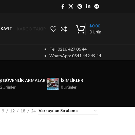
₺
0,00
KARGO TAKİP
/ KAYIT
0
Ürün
Tel: 0216 427 06 44
WhatsApp: 0541 442 49 44
İŞ GÜVENLIK ARMALARI
ISIMLIKLER
2 Ürünler
8 Ürünler
9
12
18
24