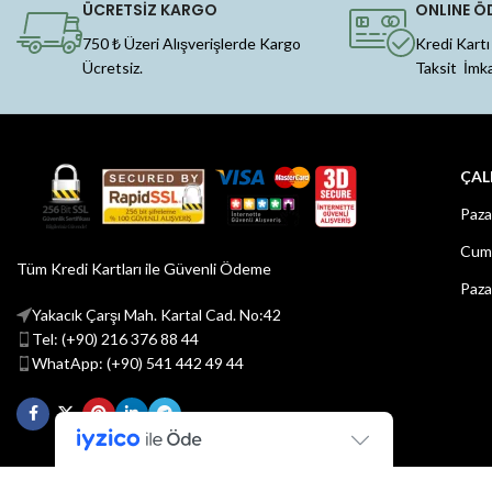
ÜCRETSİZ KARGO
ONLINE Ö
750 ₺ Üzeri Alışverişlerde Kargo
Kredi Kartı
Ücretsiz.
Taksit İmk
ÇAL
Paza
Cuma
Tüm Kredi Kartları ile Güvenli Ödeme
Paza
Yakacık Çarşı Mah. Kartal Cad. No:42
Tel: (+90) 216 376 88 44
WhatApp: (+90) 541 442 49 44