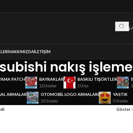
GIRIŞ 
LERI
HAKKIMIZDA
İLETIŞIM
subishi nakış işleme
YAMA PATCH
BAYRAKLAR
BASKILI TIŞÖRTLER
r
12 Ürünler
1 Ürün
1
AL ARMALAR
OTOMOBIL LOGO ARMALARI
YASTIK
r
21 Ürünler
5 Ürünler
ndi
Göster