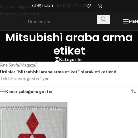
KARGO TAKİP
GIRIŞ / KAYIT
Skip to navigation
Skip to main content
ME
Mitsubishi araba arma
etiket
Kategoriler
Ana Sayfa
/
Mağaza
/
Ürünler “Mitsubishi araba arma etiket” olarak etiketlendi
Tek bir sonuç gösteriliyor
Kenar çubuğunu göster