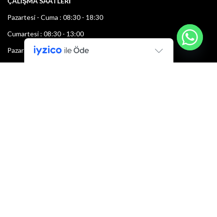
ÇALIŞMA SAATLERİ
Pazartesi - Cuma : 08:30 - 18:30
Cumartesi : 08:30 - 13:00
Pazar: Kapalı
Bültenimize Şimdi Katılın
İlk bilen sen ol.
Bültene bugün kaydolun
E-mail adresi: