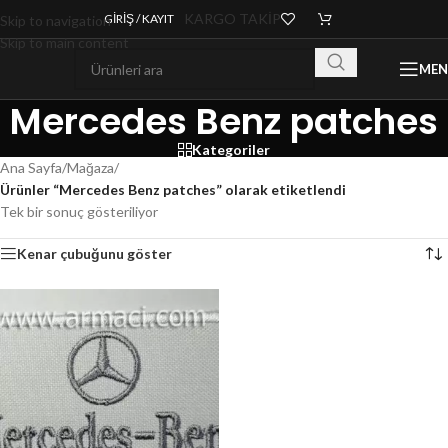
KARGO TAKİP
GIRIŞ / KAYIT
Skip to navigation
Skip to main content
ME
Mercedes Benz patches
Kategoriler
Ana Sayfa
/
Mağaza
/
Ürünler “Mercedes Benz patches” olarak etiketlendi
Tek bir sonuç gösteriliyor
Kenar çubuğunu göster