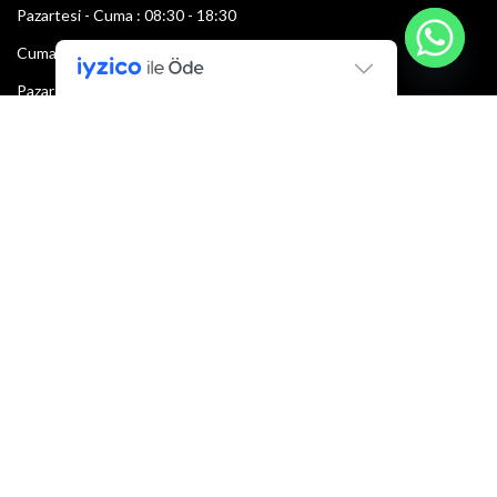
Pazartesi - Cuma : 08:30 - 18:30
Cumartesi : 08:30 - 13:00
Pazar: Kapalı
Bültenimize Şimdi Katılın
İlk bilen sen ol.
Bültene bugün kaydolun
E-mail adresi: