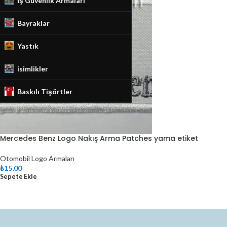
İş Güvenlik Armaları
Bayraklar
Yastık
isimlikler
Baskılı Tişörtler
Mercedes Benz Logo Nakış Arma Patches yama etiket
Otomobil Logo Armaları
₺
15,00
Sepete Ekle