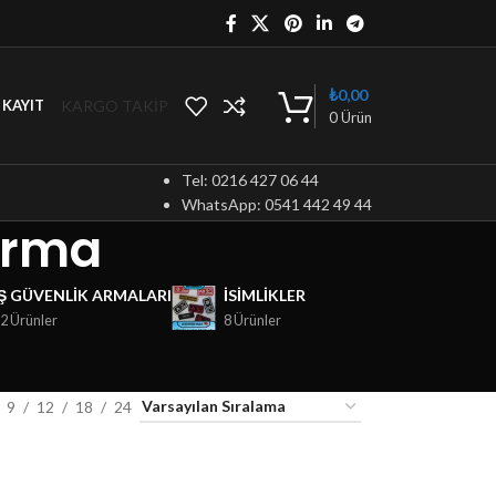
₺
0,00
KARGO TAKİP
/ KAYIT
0
Ürün
Tel: 0216 427 06 44
WhatsApp: 0541 442 49 44
arma
İŞ GÜVENLIK ARMALARI
ISIMLIKLER
2 Ürünler
8 Ürünler
9
12
18
24