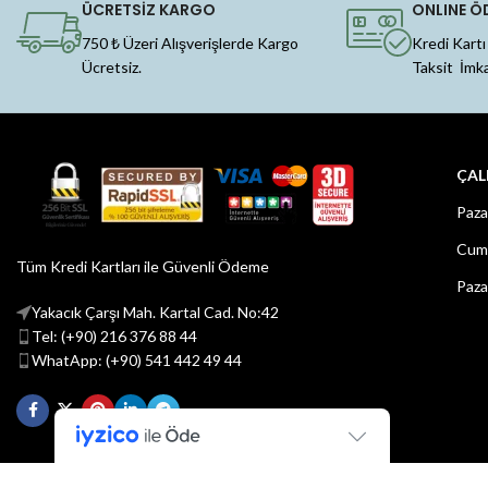
ÜCRETSİZ KARGO
ONLINE Ö
750 ₺ Üzeri Alışverişlerde Kargo
Kredi Kartı
Ücretsiz.
Taksit İmk
ÇAL
Paza
Cuma
Tüm Kredi Kartları ile Güvenli Ödeme
Paza
Yakacık Çarşı Mah. Kartal Cad. No:42
Tel: (+90) 216 376 88 44
WhatApp: (+90) 541 442 49 44