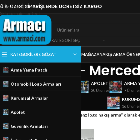
0 ₺ ÜZERİ SİPARİŞLERDE ÜCRETSİZ KARGO
Skip to navigation
Skip to main content
KATEGORI SEÇ
KATEGORILERE GÖZAT
MAĞAZA
NAKIŞ ARMA ÖRNEK
Merced
Arma Yama Patch
GÜVENLIK ARMALARI
APOLET
ARMA 
Otomobil Logo Armaları
18 Ürünler
20 Ürünler
7 Ürünle
Kurumsal Armalar
KURUMS
16 Ürünle
Apolet
Ana Sayfa
/
Mağaza
/
Ürünler “Mercedes Benz logo nakış arma” olarak 
Güvenlik Armaları