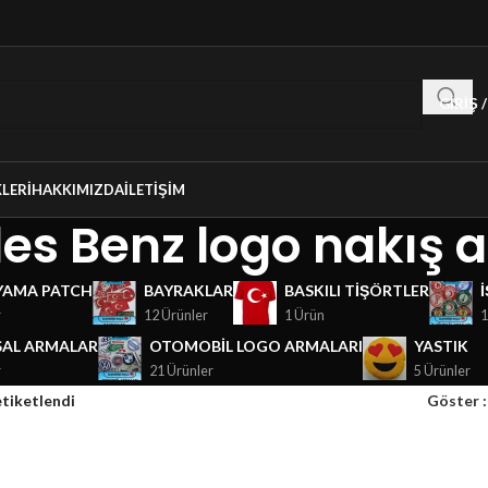
GIRIŞ 
LERI
HAKKIMIZDA
İLETIŞIM
es Benz logo nakış 
YAMA PATCH
BAYRAKLAR
BASKILI TIŞÖRTLER
r
12 Ürünler
1 Ürün
1
AL ARMALAR
OTOMOBIL LOGO ARMALARI
YASTIK
r
21 Ürünler
5 Ürünler
etiketlendi
Göster