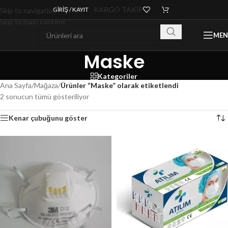
KARGO TAKİP
GIRIŞ / KAYIT
Skip to navigation
Skip to main content
ME
Maske
Kategoriler
Ana Sayfa
/
Mağaza
/
Ürünler “Maske” olarak etiketlendi
2 sonucun tümü gösteriliyor
Kenar çubuğunu göster