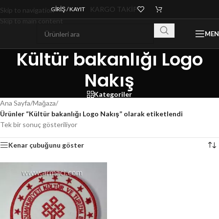
KARGO TAKİP
GIRIŞ / KAYIT
Skip to navigation
Skip to main content
ME
Kültür bakanlığı Logo
Nakış
Kategoriler
Ana Sayfa
/
Mağaza
/
Ürünler “Kültür bakanlığı Logo Nakış” olarak etiketlendi
Tek bir sonuç gösteriliyor
Kenar çubuğunu göster