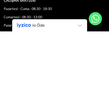
ÇALIŞMA SAATLERİ
Pazartesi - Cuma : 08:30 - 18:30
Cumartesi : 08:30 - 13:00
Pazar: Kapalı
Bültenimize Şimdi Katılın
İlk bilen sen ol.
Bültene bugün kaydolun
E-mail adresi: